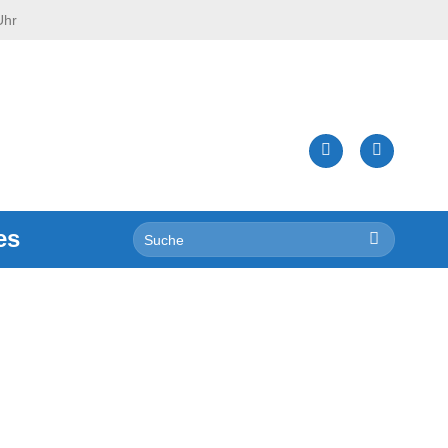
Uhr
Suche
es
nach: