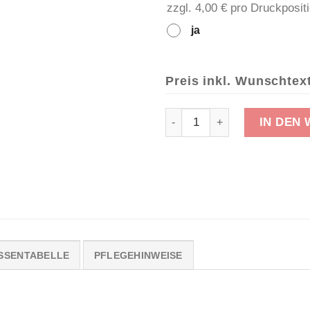
zzgl. 4,00 € pro Druckposit
ja
T-Shirt "Böklunder Jungs" M
IN DEN
SSENTABELLE
PFLEGEHINWEISE