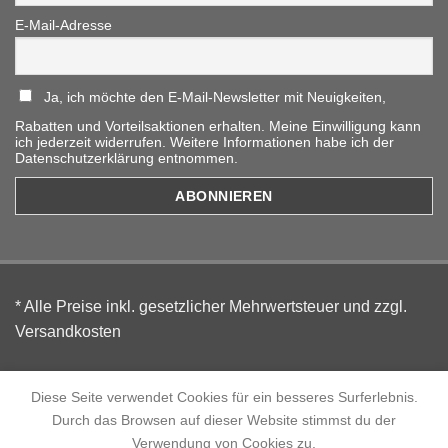
E-Mail-Adresse
Ja, ich möchte den E-Mail-Newsletter mit Neuigkeiten,
Rabatten und Vorteilsaktionen erhalten. Meine Einwilligung kann
ich jederzeit widerrufen. Weitere Informationen habe ich der
Datenschutzerklärung entnommen.
* Alle Preise inkl. gesetzlicher Mehrwertsteuer und zzgl.
Versandkosten
AGB
I
Datenschutz
I
Widerrufsbelehrung
I
Impressum
Diese Seite verwendet Cookies für ein besseres Surferlebnis.
Durch das Browsen auf dieser Website stimmst du der
Verwendung von Cookies zu.