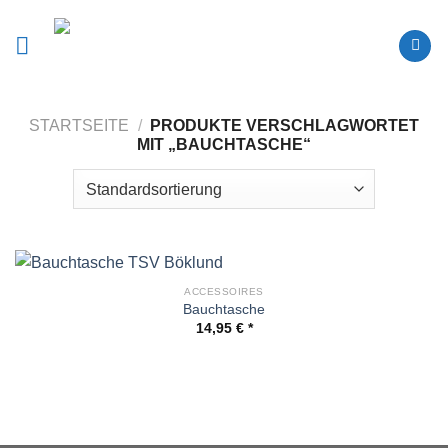
Zum
Inhalt
springen
STARTSEITE
/
PRODUKTE VERSCHLAGWORTET
MIT „BAUCHTASCHE“
ACCESSOIRES
Bauchtasche
14,95
€
inkl. MwSt.